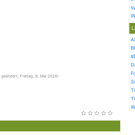
s
W
L
A
B
#
D
F
t geändert: Freitag, 8. Mai 2026)
S
T
T
W