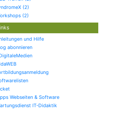
yndromeX (2)
orkshops (2)
inks
nleitungen und Hilfe
log abonnieren
DigitaleMedien
idaWEB
ortbildungsanmeldung
oftwarelisten
icket
ipps Webseiten & Software
artungsdienst IT-Didaktik