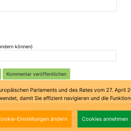
 ändern können)
päischen Parlaments und des Rates vom 27. April 201
endet, damit Sie effizient navigieren und die Funkti
Letzte Änderung:
09.08.2026
ische Abteilung der Deutschen Bildungsdirektion Bozen 2
ookie-Einstellungen ändern
Cookies annehmen
impressum
|
benutzungsbedingungen
|
privacy
|
cookies