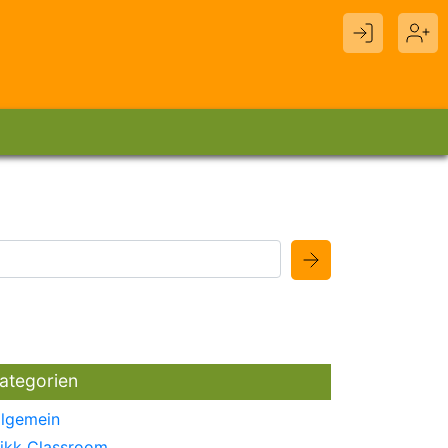
ategorien
llgemein
likk Classroom