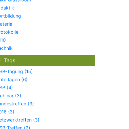
idaktik
ortbildung
aterial
rotokolle
110
echnik
Tags
SB-Tagung (15)
nterlagen (6)
SB (4)
ebinar (3)
andestreffen (3)
016 (3)
etzwerktreffen (3)
SB-Treffen (2)