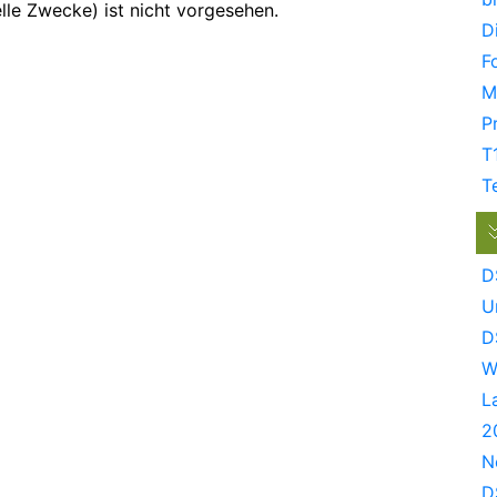
le Zwecke) ist nicht vorgesehen.
D
F
M
P
T
T
D
U
D
W
L
2
N
D