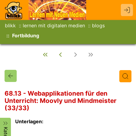
blikk
lernen mit digitalen medien
blogs
Fortbildung
68.13 - Webapplikationen für den
Unterricht: Moovly und Mindmeister
(33/33)
Titel
Text
Autor/in
Unterlagen: