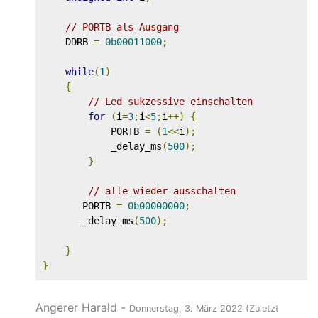
// PORTB als Ausgang
    DDRB 
=
0b00011000
;
while
(
1
)
{
// Led sukzessive einschalten
for
(
i
=
3
;
i
<
5
;
i
++)
{
            PORTB 
=
(
1
<<
i
);
            _delay_ms
(
500
);
}
// alle wieder ausschalten
       PORTB 
=
0b00000000
;
       _delay_ms
(
500
);
}
}
Angerer Harald
-
Donnerstag, 3. März 2022
(Zuletzt