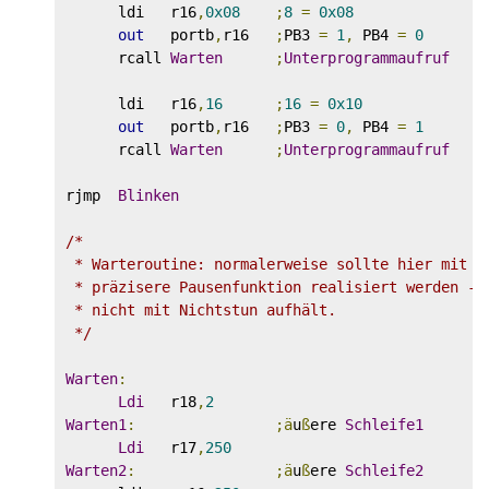
      ldi   r16
,
0x08
;
8
=
0x08
out
   portb
,
r16   
;
PB3 
=
1
,
 PB4 
=
0
      rcall 
Warten
;
Unterprogrammaufruf
      ldi   r16
,
16
;
16
=
0x10
out
   portb
,
r16   
;
PB3 
=
0
,
 PB4 
=
1
      rcall 
Warten
;
Unterprogrammaufruf
rjmp  
Blinken
/*

 * Warteroutine: normalerweise sollte hier mit Hi
 * präzisere Pausenfunktion realisiert werden - v
 * nicht mit Nichtstun aufhält.

 */
Warten
:
Ldi
   r18
,
2
Warten1
:
;ä
u
ß
ere 
Schleife1
Ldi
   r17
,
250
Warten2
:
;ä
u
ß
ere 
Schleife2