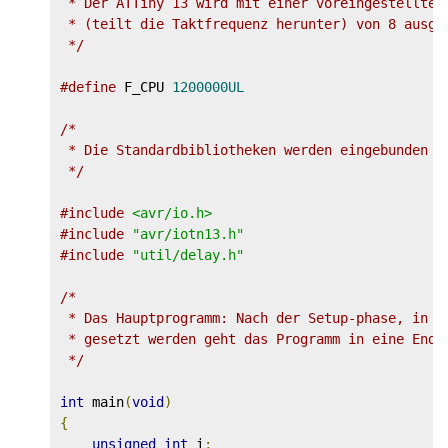
 * Der ATTiny 13 wird mit einer voreingestellten
 * (teilt die Taktfrequenz herunter) von 8 ausgel
 */
#define
 F_CPU 
1200000UL
/*

 * Die Standardbibliotheken werden eingebunden

 */
#include
<avr/io.h>
#include
"avr/iotn13.h"
#include
"util/delay.h"
/*

 * Das Hauptprogramm: Nach der Setup-phase, in de
 * gesetzt werden geht das Programm in eine Endlo
 */
int
 main
(
void
)
{
unsigned
int
 i
;