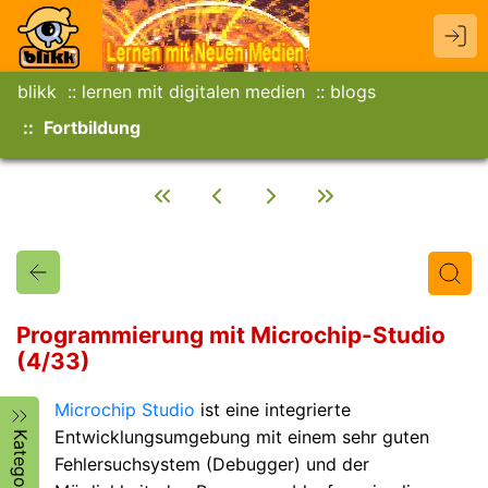
blikk
lernen mit digitalen medien
blogs
Fortbildung
Programmierung mit Microchip-Studio
(4/33)
Titel
Text
Autor/in
Microchip Studio
ist eine integrierte
Entwicklungsumgebung mit einem sehr guten
Kategorien
Fehlersuchsystem (Debugger) und der