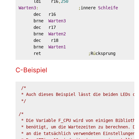
      ldi    r16
,
250
Warten3
:
;
innere 
Schleife
      dec   r16

      brne  
Warten3
      dec   r17

      brne  
Warten2
      dec    r18

      brne  
Warten1
      ret                   
;
R
ü
C-Beispiel
/*

 * Auch dieses Beispiel lässt die beiden LEDs de
 */
/*

 * Die Variable F_CPU wird von einigen Bibliothe
 * benötigt, um die Wartezeiten zu berechnen. Da
 * an die tatsächlich verwendeten Einstellungen a