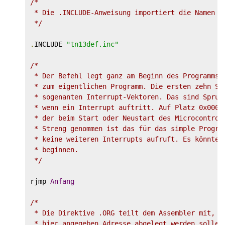
/*

 * Die .INCLUDE-Anweisung importiert die Namen de
 */
.
INCLUDE 
"tn13def.inc"
/*

 * Der Befehl legt ganz am Beginn des Programmspe
 * zum eigentlichen Programm. Die ersten zehn Spe
 * sogenanten Interrupt-Vektoren. Das sind Sprung
 * wenn ein Interrupt auftritt. Auf Platz 0x0000 
 * der beim Start oder Neustart des Microcontroll
 * Streng genommen ist das für das simple Program
 * keine weiteren Interrupts aufruft. Es könnte a
 * beginnen.

 */
rjmp 
Anfang
/*

 * Die Direktive .ORG teilt dem Assembler mit, da
 * hier angegeben Adresse abgelegt werden sollen.