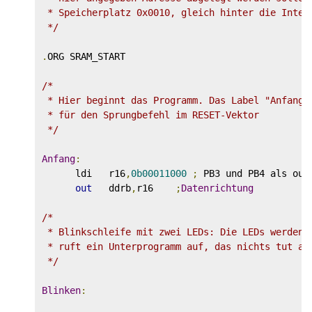
 * Speicherplatz 0x0010, gleich hinter die Interr
 */
.
ORG SRAM_START

/* 

 * Hier beginnt das Programm. Das Label "Anfang" 
 * für den Sprungbefehl im RESET-Vektor

 */
Anfang
:
      ldi   r16
,
0b00011000
;
 PB3 und PB4 als outp
out
   ddrb
,
r16    
;
Datenrichtung
/*

 * Blinkschleife mit zwei LEDs: Die LEDs werden 
 * ruft ein Unterprogramm auf, das nichts tut auß
 */
Blinken
: