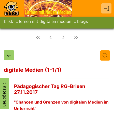
blikk
lernen mit digitalen medien
blogs
digitale Medien (1-1/1)
Titel
Text
Autor/in
Pädagogischer Tag RG-Brixen
Kategorien
27.11.2017
"Chancen und Grenzen von digitalen Medien im
Unterricht"