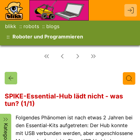
blikk
robots
blogs
Roboter und Programmieren
SPIKE-Essential-Hub lädt nicht - was
tun? (1/1)
Titel
Text
Autor/in
Folgendes Phänomen ist nach etwas 2 Jahren bei
den Essential-Kits aufgetreten: Der Hub konnte
Kategorien
mit USB verbunden werden, aber angeschlossene