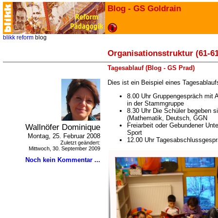
Blog - GS Goldrain
blikk
reform
blog
Organisationsstruktur (61-61
Tagesablauf (Blog - GS Prad)
Dies ist ein Beispiel eines Tagesablau
8.00 Uhr Gruppengespräch mit A
in der Stammgruppe
8.30 Uhr Die Schüler begeben s
(Mathematik, Deutsch, GGN
Freiarbeit oder Gebundener Unterr
Wallnöfer Dominique
Sport
Montag, 25. Februar 2008
12.00 Uhr Tagesabschlussgespr
Zuletzt geändert:
Mittwoch, 30. September 2009
Noch kein Kommentar ...