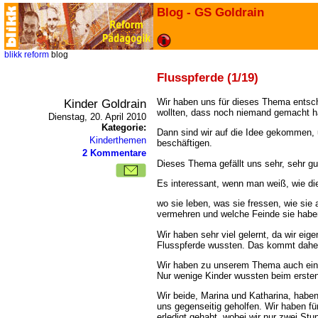
Blog - GS Goldrain
blikk
reform
blog
Flusspferde (1/19)
Kinder Goldrain
Wir haben uns für dieses Thema entsch
wollten, dass noch niemand gemacht h
Dienstag, 20. April 2010
Kategorie:
Dann sind wir auf die Idee gekommen, 
Kinderthemen
beschäftigen.
2 Kommentare
Dieses Thema gefällt uns sehr, sehr gu
Es interessant, wenn man weiß, wie die
wo sie leben, was sie fressen, wie sie 
vermehren und welche Feinde sie habe
Wir haben sehr viel gelernt, da wir eige
Flusspferde wussten. Das kommt daher, 
Wir haben zu unserem Thema auch ein
Nur wenige Kinder wussten beim ersten
Wir beide, Marina und Katharina, hab
uns gegenseitig geholfen. Wir haben f
erledigt gehabt, wobei wir nur zwei St