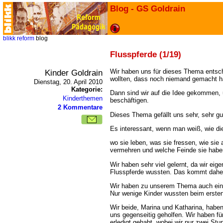
Blog - GS Goldrain
blikk
reform
blog
Flusspferde (1/19)
Kinder Goldrain
Wir haben uns für dieses Thema entsch
wollten, dass noch niemand gemacht h
Dienstag, 20. April 2010
Kategorie:
Dann sind wir auf die Idee gekommen, 
Kinderthemen
beschäftigen.
2 Kommentare
Dieses Thema gefällt uns sehr, sehr gu
Es interessant, wenn man weiß, wie die
wo sie leben, was sie fressen, wie sie 
vermehren und welche Feinde sie habe
Wir haben sehr viel gelernt, da wir eige
Flusspferde wussten. Das kommt daher, 
Wir haben zu unserem Thema auch ein
Nur wenige Kinder wussten beim ersten
Wir beide, Marina und Katharina, hab
uns gegenseitig geholfen. Wir haben f
erledigt gehabt, wobei wir nur zwei St