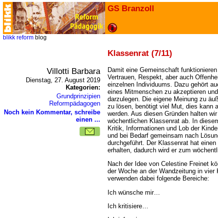
GS Branzoll
blikk
reform
blog
Klassenrat (7/11)
Villotti Barbara
Damit eine Gemeinschaft funktionieren
Vertrauen, Respekt, aber auch Offenhe
Dienstag, 27. August 2019
einzelnen Individuums. Dazu gehört a
Kategorien:
eines Mitmenschen zu akzeptieren und 
Grundprinzipien
darzulegen. Die eigene Meinung zu äuß
Reformpädagogen
zu lösen, benötigt viel Mut, dies kann a
Noch kein Kommentar, schreibe
werden. Aus diesen Gründen halten wir
einen ...
wöchentlichen Klassenrat ab. In die
Kritik, Informationen und Lob der Kin
und bei Bedarf gemeinsam nach Lösu
durchgeführt. Der Klassenrat hat einen 
erhalten, dadurch wird er zum wöchentl
Nach der Idee von Celestine Freinet kö
der Woche an der Wandzeitung in vier K
verwenden dabei folgende Bereiche:
Ich wünsche mir
Ich kritisiere