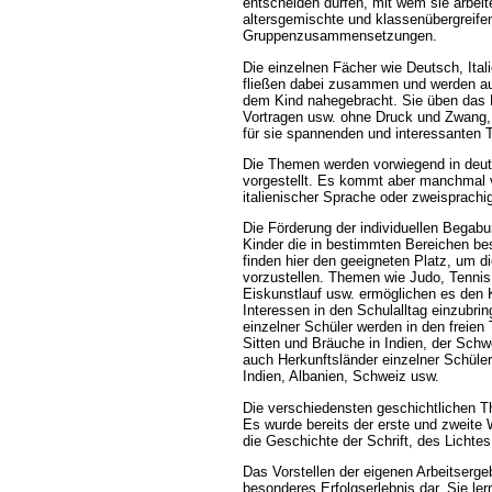
entscheiden dürfen, mit wem sie arbeit
altersgemischte und klassenübergreife
Gruppenzusammensetzungen.
Die einzelnen Fächer wie Deutsch, Ita
fließen dabei zusammen und werden au
dem Kind nahegebracht. Sie üben das 
Vortragen usw. ohne Druck und Zwang, 
für sie spannenden und interessanten
Die Themen werden vorwiegend in deut
vorgestellt. Es kommt aber manchmal 
italienischer Sprache oder zweisprachi
Die Förderung der individuellen Begabu
Kinder die in bestimmten Bereichen be
finden hier den geeigneten Platz, um d
vorzustellen. Themen wie Judo, Tennis,
Eiskunstlauf usw. ermöglichen es den 
Interessen in den Schulalltag einzubrin
einzelner Schüler werden in den freien
Sitten und Bräuche in Indien, der Sch
auch Herkunftsländer einzelner Schüler 
Indien, Albanien, Schweiz usw.
Die verschiedensten geschichtlichen Th
Es wurde bereits der erste und zweite W
die Geschichte der Schrift, des Lichtes
Das Vorstellen der eigenen Arbeitsergebn
besonderes Erfolgserlebnis dar. Sie le