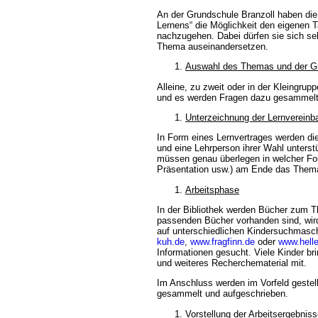
An der Grundschule Branzoll haben di
Lernens“ die Möglichkeit den eigenen T
nachzugehen. Dabei dürfen sie sich sel
Thema auseinandersetzen.
Auswahl des Themas und der 
Alleine, zu zweit oder in der Kleingru
und es werden Fragen dazu gesammelt
Unterzeichnung der Lernvereinb
In Form eines Lernvertrages werden die
und eine Lehrperson ihrer Wahl unterstüt
müssen genau überlegen in welcher Fo
Präsentation usw.) am Ende das Thema 
Arbeitsphase
In der Bibliothek werden Bücher zum T
passenden Bücher vorhanden sind, wir
auf unterschiedlichen Kindersuchmasc
kuh.de
,
www.fragfinn.de
oder
www.hell
Informationen gesucht. Viele Kinder b
und weiteres Recherchematerial mit.
Im Anschluss werden im Vorfeld gestel
gesammelt und aufgeschrieben.
Vorstellung der Arbeitsergebnis