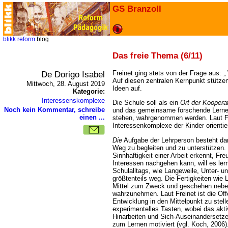
GS Branzoll
blikk
reform
blog
Das freie Thema (6/11)
De Dorigo Isabel
Freinet ging stets von der Frage aus: „ 
Auf diesen zentralen Kernpunkt stützen
Mittwoch, 28. August 2019
Ideen auf.
Kategorie:
Interessenskomplexe
Die Schule soll als ein
Ort der Koopera
Noch kein Kommentar, schreibe
und das gemeinsame forschende Lernen
einen ...
stehen, wahrgenommen werden. Laut Frei
Interessenkomplexe der Kinder orientie
Die
Aufgabe der Lehrperson besteht dar
Weg zu begleiten und zu unterstützen.
Sinnhaftigkeit einer Arbeit erkennt, Fr
Interessen nachgehen kann, will es le
Schulalltags, wie Langeweile, Unter- un
größtenteils weg. Die Fertigkeiten wie
Mittel zum Zweck und geschehen nebe
wahrzunehmen. Laut Freinet ist die Of
Entwicklung in den Mittelpunkt zu stell
experimentelles Tasten, wobei das akt
Hinarbeiten und Sich-Auseinandersetze
zum Lernen motiviert (vgl. Koch, 2006)