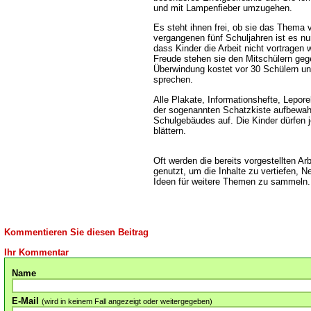
und mit Lampenfieber umzugehen.
Es steht ihnen frei, ob sie das Thema v
vergangenen fünf Schuljahren ist es n
dass Kinder die Arbeit nicht vortragen 
Freude stehen sie den Mitschülern gege
Überwindung kostet vor 30 Schülern un
sprechen.
Alle Plakate, Informationshefte, Lepor
der sogenannten Schatzkiste aufbewah
Schulgebäudes auf. Die Kinder dürfen 
blättern.
Oft werden die bereits vorgestellten Ar
genutzt, um die Inhalte zu vertiefen, 
Ideen für weitere Themen zu sammeln
Kommentieren Sie diesen Beitrag
Ihr Kommentar
Name
E-Mail
(wird in keinem Fall angezeigt oder weitergegeben)