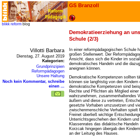
GS Branzoll
blikk
reform
blog
Demokratieerziehung an uns
Schule (2/3)
Villotti Barbara
In einer reformpädagogischen Schule h
großen Stellenwert. Der Reformpädagoge 
Dienstag, 27. August 2019
Ansicht, dass sich die Kinder im sozia
Kategorien:
demokratisches Handeln und die dazu
Grundprinzipien
aneignen können.
Reformpädagogen
Unsere Haltung
Demokratische Kompetenzen sollten tägl
Noch kein Kommentar, schreibe
können sie langfristig von den Kindern
einen ...
demokratische Kompetenzen sind beisp
Rechte und Pflichten als Mitglied ein
wahrzunehmen, zusammenhaltendes Ve
äußern und diese zu vertreten, Entsch
gesetzte Vorhaben umzusetzen und vi
zwischenmenschliche Verhalten spielt h
Freinet überließ wichtige Entscheidung
Unterrichtsgeschehen den Kindern und 
Klassenrates das didaktische Handeln
Korzcak hingegen übergab den Kinder
an der Leitung des Hauses.