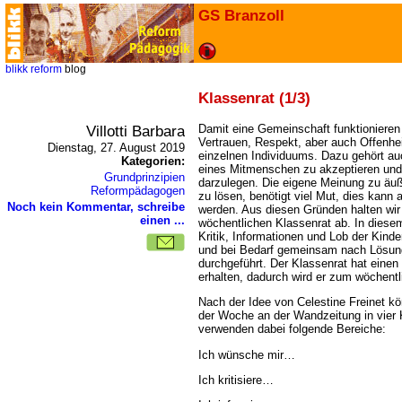
GS Branzoll
blikk
reform
blog
Klassenrat (1/3)
Villotti Barbara
Damit eine Gemeinschaft funktionieren
Vertrauen, Respekt, aber auch Offenhe
Dienstag, 27. August 2019
einzelnen Individuums. Dazu gehört a
Kategorien:
eines Mitmenschen zu akzeptieren und 
Grundprinzipien
darzulegen. Die eigene Meinung zu äuß
Reformpädagogen
zu lösen, benötigt viel Mut, dies kann a
Noch kein Kommentar, schreibe
werden. Aus diesen Gründen halten wir
einen ...
wöchentlichen Klassenrat ab. In die
Kritik, Informationen und Lob der Kin
und bei Bedarf gemeinsam nach Lösu
durchgeführt. Der Klassenrat hat einen 
erhalten, dadurch wird er zum wöchentl
Nach der Idee von Celestine Freinet kö
der Woche an der Wandzeitung in vier K
verwenden dabei folgende Bereiche:
Ich wünsche mir
Ich kritisiere