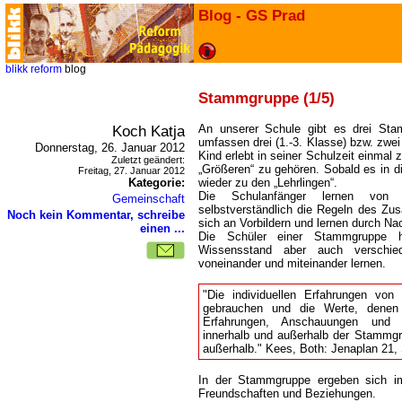
Blog - GS Prad
blikk
reform
blog
Stammgruppe (1/5)
Koch Katja
An unserer Schule gibt es drei St
umfassen drei (1.-3. Klasse) bzw. zwei
Donnerstag, 26. Januar 2012
Kind erlebt in seiner Schulzeit einmal
Zuletzt geändert:
Größeren“ zu gehören. Sobald es in di
Freitag, 27. Januar 2012
Kategorie:
wieder zu den „Lehrlingen“.
Die Schulanfänger lernen von
Gemeinschaft
selbstverständlich die Regeln des Zus
Noch kein Kommentar, schreibe
sich an Vorbildern und lernen durch N
einen ...
Die Schüler einer Stammgruppe ha
Wissensstand aber auch verschie
voneinander und miteinander lernen.
"Die individuellen Erfahrungen von 
gebrauchen und die Werte, denen
Erfahrungen, Anschauungen und W
innerhalb und außerhalb der Stammgr
außerhalb." Kees, Both: Jenaplan 21,
In der Stammgruppe ergeben sich i
Freundschaften und Beziehungen.