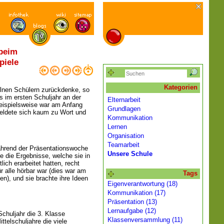
 beim
piele
Kategorien
elnen Schülern zurückdenke, so
s im ersten Schuljahr an der
Elternarbeit
beispielsweise war am Anfang
Grundlagen
meldete sich kaum zu Wort und
Kommunikation
Lernen
Organisation
Teamarbeit
hrend der Präsentationswoche
Unsere Schule
te die Ergebnisse, welche sie in
lich erarbeitet hatten, recht
ür alle hörbar war (dies war am
Tags
en), und sie brachte ihre Ideen
Eigenverantwortung (18)
Kommunikation (17)
Präsentation (13)
Lernaufgabe (12)
Schuljahr die 3. Klasse
Klassenversammlung (11)
ttelschuljahre die viele