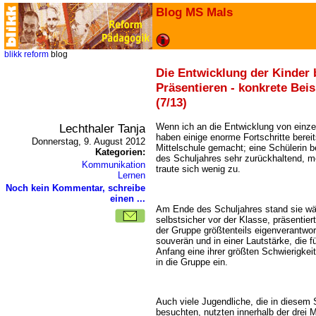
Blog MS Mals
blikk
reform
blog
Die Entwicklung der Kinder
Präsentieren - konkrete Beis
(7/13)
Lechthaler Tanja
Wenn ich an die Entwicklung von einz
haben einige enorme Fortschritte bereit
Donnerstag, 9. August 2012
Mittelschule gemacht; eine Schülerin 
Kategorien:
des Schuljahres sehr zurückhaltend, 
Kommunikation
traute sich wenig zu.
Lernen
Noch kein Kommentar, schreibe
einen ...
Am Ende des Schuljahres stand sie wä
selbstsicher vor der Klasse, präsentier
der Gruppe größtenteils eigenverantwort
souverän und in einer Lautstärke, die f
Anfang eine ihrer größten Schwierigkeit
in die Gruppe ein.
Auch viele Jugendliche, die in diesem 
besuchten, nutzten innerhalb der drei Mi