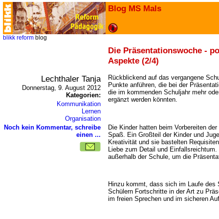
Blog MS Mals
blikk
reform
blog
Die Präsentationswoche - po
Aspekte (2/4)
Lechthaler Tanja
Rückblickend auf das vergangene Schul
Punkte anführen, die bei der Präsenta
Donnerstag, 9. August 2012
die im kommenden Schuljahr mehr oder
Kategorien:
ergänzt werden könnten.
Kommunikation
Lernen
Organisation
Die Kinder hatten beim Vorbereiten der
Noch kein Kommentar, schreibe
Spaß. Ein Großteil der Kinder und Jug
einen ...
Kreativität und sie bastelten Requisiten
Liebe zum Detail und Einfallsreichtum. 
außerhalb der Schule, um die Präsenta
Hinzu kommt, dass sich im Laufe des S
Schülern Fortschritte in der Art zu Präs
im freien Sprechen und im sicheren Au