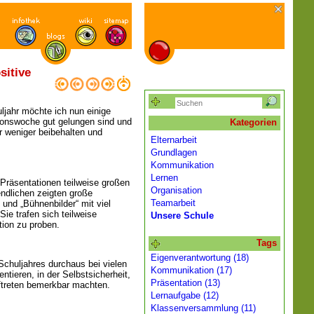
sitive
jahr möchte ich nun einige
tionswoche gut gelungen sind und
Kategorien
 weniger beibehalten und
Elternarbeit
Grundlagen
Kommunikation
Lernen
 Präsentationen teilweise großen
Organisation
endlichen zeigten große
Teamarbeit
 und „Bühnenbilder“ mit viel
Sie trafen sich teilweise
Unsere Schule
tion zu proben.
Tags
Eigenverantwortung (18)
chuljahres durchaus bei vielen
Kommunikation (17)
entieren, in der Selbstsicherheit,
Präsentation (13)
ftreten bemerkbar machten.
Lernaufgabe (12)
Klassenversammlung (11)