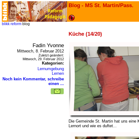
Blog - MS St. Martin/Pass.
blikk
reform
blog
Küche (14/20)
Fadin Yvonne
Mittwoch, 8. Februar 2012
Zuletzt geändert:
Mittwoch, 29. Februar 2012
Kategorien:
Lernumgebung
Lernen
Noch kein Kommentar, schreibe
einen ...
Die Gemeinde St. Martin hat uns eine K
Lernort und wie es duftet...