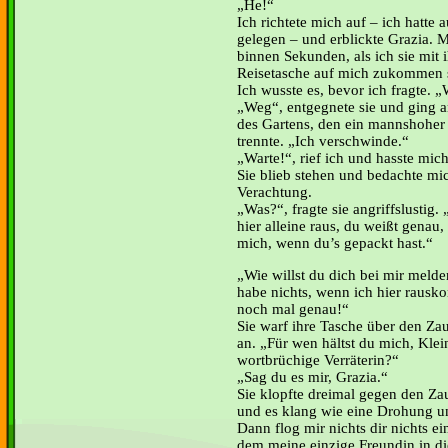
He!“
Ich richtete mich auf – ich hatte 
gelegen – und erblickte Grazia. 
binnen Sekunden, als ich sie mit 
Reisetasche auf mich zukommen 
Ich wusste es, bevor ich fragte. 
Weg“, entgegnete sie und ging a
des Gartens, den ein mannshohe
trennte. „Ich verschwinde.“
Warte!“, rief ich und hasste mich
Sie blieb stehen und bedachte mic
Verachtung.
Was?“, fragte sie angriffslustig.
hier alleine raus, du weißt genau
mich, wenn du’s gepackt hast.“
Wie willst du dich bei mir melden
habe nichts, wenn ich hier raus
noch mal genau!“
Sie warf ihre Tasche über den Z
an. „Für wen hältst du mich, Kle
wortbrüchige Verräterin?“
Sag du es mir, Grazia.“
Sie klopfte dreimal gegen den Zaun
und es klang wie eine Drohung un
Dann flog mir nichts dir nichts e
dem meine einzige Freundin in d