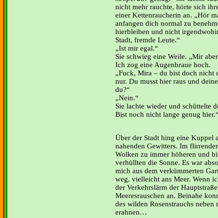
nicht mehr rauchte, hörte sich i
einer Kettenraucherin an. „Hör ma
anfangen dich normal zu benehmen
hierbleiben und nicht irgendwohi
Stadt, fremde Leute.“
Ist mir egal.“
Sie schwieg eine Weile. „Mir aber
Ich zog eine Augenbraue hoch.
Fuck, Mira – du bist doch nicht d
nur. Du musst hier raus und deine
du?“
Nein.“
Sie lachte wieder und schüttelte 
Bist noch nicht lange genug hier.
Über der Stadt hing eine Kuppel
nahenden Gewitters. Im flirrende
Wolken zu immer höheren und biz
verhüllten die Sonne. Es war abso
mich aus dem verkümmerten Gart
weg, vielleicht ans Meer. Wenn ic
der Verkehrslärm der Hauptstraße
Meeresrauschen an. Beinahe konn
des wilden Rosenstrauchs neben 
erahnen