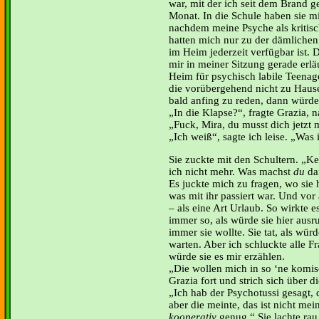
war, mit der ich seit dem Brand g
Monat. In die Schule haben sie mi
nachdem meine Psyche als kritisc
hatten mich nur zu der dämlichen 
im Heim jederzeit verfügbar ist.
mir in meiner Sitzung gerade erlä
Heim für psychisch labile Teenag
die vorübergehend nicht zu Haus
bald anfing zu reden, dann würde
In die Klapse?“, fragte Grazia, na
Fuck, Mira, du musst dich jetzt
Ich weiß“, sagte ich leise. „Was i
Sie zuckte mit den Schultern. „K
ich nicht mehr. Was machst
du
da
Es juckte mich zu fragen, wo sie 
was mit ihr passiert war. Und vor 
– als eine Art Urlaub. So wirkte e
immer so, als würde sie hier aus
immer sie wollte. Sie tat, als wü
warten. Aber ich schluckte alle F
würde sie es mir erzählen.
Die wollen mich in so ‘ne komis
Grazia fort und strich sich über d
Ich hab der Psychotussi gesagt, 
aber die meinte, das ist nicht mei
kooperativ
genug.“ Sie lachte rau