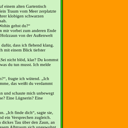
auf einem alten Gartentisch
Mein Traum vom Meer zerplatzte
ihrer klobigen schwarzen
sah.
„Wohin gehst du?“
n mir vorbei zum anderen Ende
r Holzzaun von der Außenwelt
 dafür, dass ich flehend klang.
h mit einem Blick tiefster
 „Sei nicht blöd, klar? Du kommst
, was du tun musst. Ich melde
?“, fragte ich wütend. „Ich
komme, das weißt du verdammt
aun und schaute mich unbewegt
ine? Eine Lügnerin? Eine
. „Ich finde dich“, sagte sie,
d ein Versprechen zugleich.
in dickes Tau über den Zaun, an
iesem Albtraum sich ungewohnt