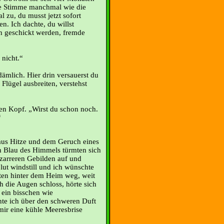
hre Stimme manchmal wie die
l zu, du musst jetzt sofort
. Ich dachte, du willst
n geschickt werden, fremde
 nicht.“
ämlich. Hier drin versauerst du
 Flügel ausbreiten, verstehst
den Kopf. „Wirst du schon noch.
“
 aus Hitze und dem Geruch eines
n Blau des Himmels türmten sich
arreren Gebilden auf und
lut windstill und ich wünschte
en hinter dem Heim weg, weit
h die Augen schloss, hörte sich
 ein bisschen wie
te ich über den schweren Duft
mir eine kühle Meeresbrise