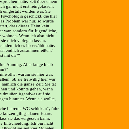
esprochen hatte. Seit über einem
ch gar nicht erst reingelassen,
h eingestuft worden war. Sie
Psychologin geschickt, die hier
 Das Problem war nur, so wurde
utert, dass dieses Heim kein
er war, sondern für Jugendliche,
e wohnen. Wenn ich also nicht
 sie mich verlegen lassen.
chdem ich es ihr erzählt hatte.
 mal endlich zusammenreißen.“
st mit dir?“
eine Ahnung. Aber lange bleib
nn?“
hinwollte, warum sie hier war,
allem, ob sie freiwillig hier war
s nämlich die ganze Zeit. Sie tat
ruhen und könnte gehen, wann
rde draußen irgendwas auf sie
ragen hinunter. Wenn sie wollte,
che betreute WG schicken“, fuhr
ie kurzen giftig-blauen Haare.
dass sie das vergessen kann,
ne Entscheidung. Ich bin nicht
. Obwohl sie seit vier Monaten