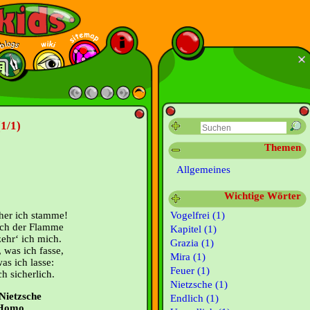
(1/1)
Themen
Allgemeines
Wichtige Wörter
her ich stamme!
Vogelfrei (1)
ich der Flamme
Kapitel (1)
ehr‘ ich mich.
Grazia (1)
, was ich fasse,
Mira (1)
as ich lasse:
Feuer (1)
h sicherlich.
Nietzsche (1)
Nietzsche
Endlich (1)
 Homo