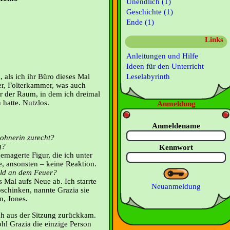
Unendlich (1)
Geschichte (1)
Ende (1)
Links
Anleitungen und Hilfe
Ideen für den Unterricht
Leselabyrinth
, als ich ihr Büro dieses Mal
r, Folterkammer, was auch
r der Raum, in dem ich dreimal
 hatte. Nutzlos.
Anmeldung
Anmeldename
ohnerin zurecht?
g?
Kennwort
gemagerte Figur, die ich unter
e, ansonsten – keine Reaktion.
uld an dem Feuer?
es Mal aufs Neue ab. Ich starrte
Neuanmeldung
schinken, nannte Grazia sie
n, Jones.
ich aus der Sitzung zurückkam.
hl Grazia die einzige Person