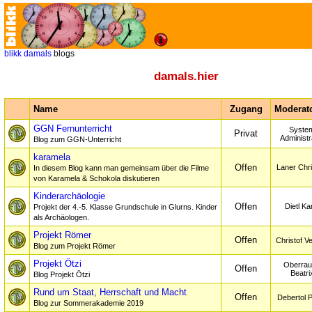
blikk
damals
blogs
damals.hier
Name
Zugang
Moderato
GGN Fernunterricht
Syste
Privat
Administr
Blog zum GGN-Unterricht
karamela
Offen
Laner Chri
In diesem Blog kann man gemeinsam über die Filme
von Karamela & Schokola diskutieren
Kinderarchäologie
Offen
Dietl Ka
Projekt der 4.-5. Klasse Grundschule in Glurns. Kinder
als Archäologen.
Projekt Römer
Offen
Christof V
Blog zum Projekt Römer
Projekt Ötzi
Oberra
Offen
Beatri
Blog Projekt Ötzi
Rund um Staat, Herrschaft und Macht
Offen
Debertol 
Blog zur Sommerakademie 2019