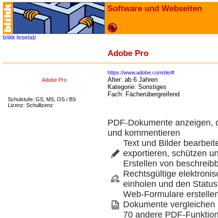
Software und Webseiten
blikk
leselab
Adobe Pro
https://www.adobe.com/de/#
Alter:
ab 6 Jahren
Adobe Pro
Kategorie:
Sonstiges
Fach:
Fächerübergreifend
Schulstufe: GS, MS, OS / BS
Lizenz: Schullizenz
PDF-Dokumente anzeigen, d
und kommentieren
Text und Bilder bearbei
exportieren, schützen un
Erstellen von beschrei
Rechtsgültige elektronis
einholen und den Status
Web-Formulare erstellen
Dokumente vergleichen 
70 andere PDF-Funktio