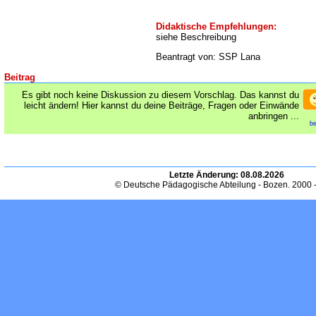
Didaktische Empfehlungen:
siehe Beschreibung
Beantragt von: SSP Lana
Beitrag
Es gibt noch keine Diskussion zu diesem Vorschlag. Das kannst du
leicht ändern! Hier kannst du deine Beiträge, Fragen oder Einwände
anbringen ...
be
Letzte Änderung:
08.08.2026
© Deutsche Pädagogische Abteilung - Bozen. 2000 