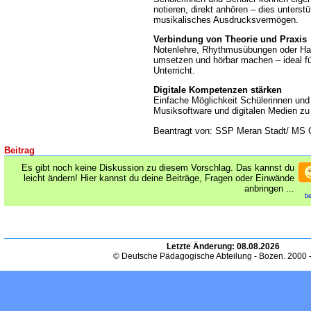
notieren, direkt anhören – dies unterstü
musikalisches Ausdrucksvermögen.
Verbindung von Theorie und Praxis
Notenlehre, Rhythmusübungen oder Har
umsetzen und hörbar machen – ideal fü
Unterricht.
Digitale Kompetenzen stärken
Einfache Möglichkeit Schülerinnen un
Musiksoftware und digitalen Medien zu
Beantragt von: SSP Meran Stadt/ MS 
Beitrag
Es gibt noch keine Diskussion zu diesem Vorschlag. Das kannst du
leicht ändern! Hier kannst du deine Beiträge, Fragen oder Einwände
anbringen ...
be
Letzte Änderung:
08.08.2026
© Deutsche Pädagogische Abteilung - Bozen. 2000 