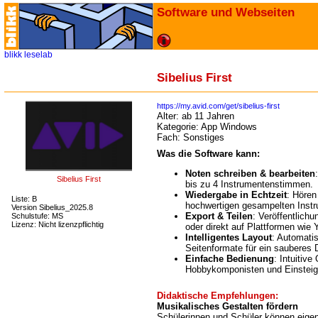
Software und Webseiten
blikk
leselab
Sibelius First
https://my.avid.com/get/sibelius-first
Alter:
ab 11 Jahren
Kategorie:
App Windows
Fach:
Sonstiges
Was die Software kann:
Noten schreiben & bearbeiten
Sibelius First
bis zu 4 Instrumentenstimmen.
Wiedergabe in Echtzeit
: Hören
Liste: B
hochwertigen gesampelten Inst
Version Sibelius_2025.8
Export & Teilen
: Veröffentlich
Schulstufe: MS
Lizenz: Nicht lizenzpflichtig
oder direkt auf Plattformen wi
Intelligentes Layout
: Automati
Seitenformate für ein sauberes 
Einfache Bedienung
: Intuitive
Hobbykomponisten und Einsteig
Didaktische Empfehlungen:
Musikalisches Gestalten fördern
Schülerinnen und Schüler können eige