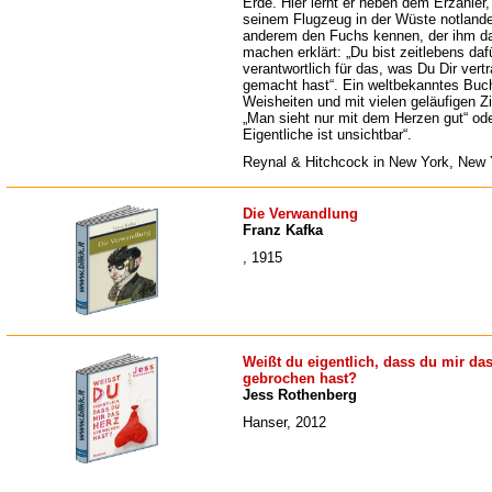
Erde. Hier lernt er neben dem Erzähler,
seinem Flugzeug in der Wüste notlande
anderem den Fuchs kennen, der ihm da
machen erklärt: „Du bist zeitlebens daf
verantwortlich für das, was Du Dir vertr
gemacht hast“. Ein weltbekanntes Buch
Weisheiten und mit vielen geläufigen Zi
„Man sieht nur mit dem Herzen gut“ od
Eigentliche ist unsichtbar“.
Reynal & Hitchcock in New York, New 
Die Verwandlung
Franz Kafka
, 1915
Weißt du eigentlich, dass du mir da
gebrochen hast?
Jess Rothenberg
Hanser, 2012