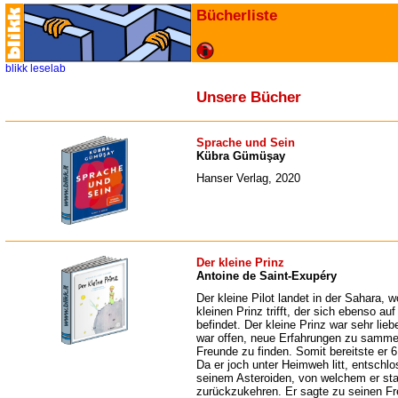
Bücherliste
blikk
leselab
Unsere Bücher
Sprache und Sein
Kübra Gümüşay
Hanser Verlag, 2020
Der kleine Prinz
Antoine de Saint-Exupéry
Der kleine Pilot landet in der Sahara, w
kleinen Prinz trifft, der sich ebenso au
befindet. Der kleine Prinz war sehr lieb
war offen, neue Erfahrungen zu samme
Freunde zu finden. Somit bereitste er 6
Da er joch unter Heimweh litt, entschlo
seinem Asteroiden, von welchem er s
zurückzukehren. Er sagte zu seinen F