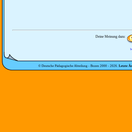
Deine Meinung dazu:
b
© Deutsche Pädagogische Abteilung - Bozen 2000 -
2026
.
Letzte Ä