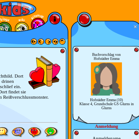
Buchvorschlag von
Hofstädter Emma
hthild. Dort
 drinen
chlief ein.
ort findet sie
em Reißverschlussmonster.
Hofstädter Emma (10)
Klasse 4, Grundschule GS Glurns in
Glurns
Anmeldung
Anmeldename