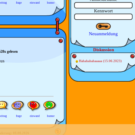
eitrag
frage
einwand
humor
Kennwort
Neuanmeldung
Diskussion
528x gelesen
aus
Hahahahahaaaaa
(15.06.2023)
eitrag
frage
einwand
humor
nderung:
08.08.2026