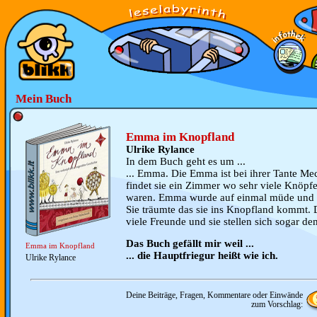
Mein Buch
Emma im Knopfland
Ulrike Rylance
In dem Buch geht es um ...
... Emma. Die Emma ist bei ihrer Tante Mec
findet sie ein Zimmer wo sehr viele Knöpfe
waren. Emma wurde auf einmal müde und s
Sie träumte das sie ins Knopfland kommt. D
viele Freunde und sie stellen sich sogar d
Das Buch gefällt mir weil ...
Emma im Knopfland
... die Hauptfriegur heißt wie ich.
Ulrike Rylance
Deine Beiträge, Fragen, Kommentare oder Einwände
zum Vorschlag: