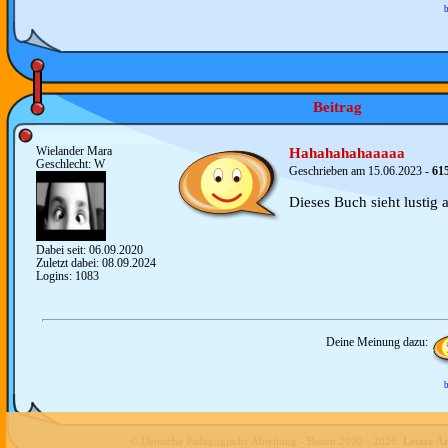
b
Beitrag
Wielander Mara
Hahahahahaaaaa
Geschlecht: W
Geschrieben am 15.06.2023 -
61
Dieses Buch sieht lustig 
Dabei seit: 06.09.2020
Zuletzt dabei: 08.09.2024
Logins: 1083
Deine Meinung dazu:
b
© Deutsche Pädagogische Abteilung - Bozen 2000 -
2026
.
Letzte Ä