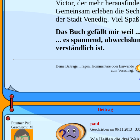
Victor, der mehr herausfindet 
Gemeinsam erleben die Sechs
der Stadt Venedig. Viel Spa
Das Buch gefällt mir weil ..
... es spannend, abwechslun
verständlich ist.
Deine Beiträge, Fragen, Kommentare oder Einwände
zum Vorschlag:
b
Beitrag
Puintner Paul
paul
Geschlecht: M
Geschrieben am 06.11.2013 -
33
Wie Heißen die drei Wei