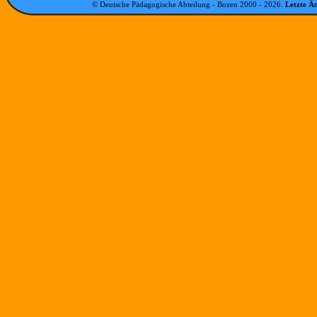
© Deutsche Pädagogische Abteilung - Bozen 2000 -
2026
.
Letzte Ä