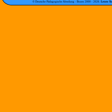
© Deutsche Pädagogische Abteilung - Bozen 2000 -
2026
.
Letzte Ä