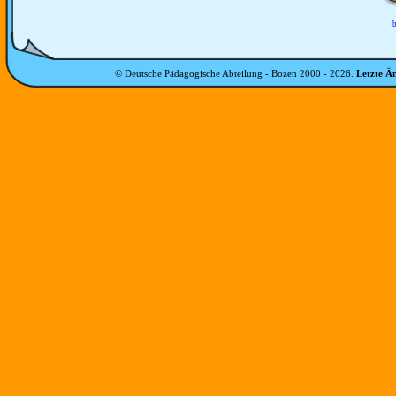
b
© Deutsche Pädagogische Abteilung - Bozen 2000 -
2026
.
Letzte Ä