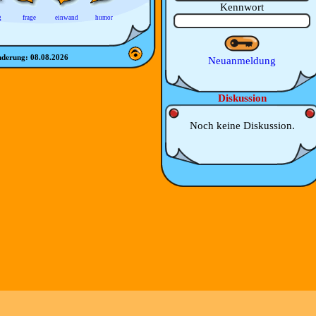
Kennwort
g
frage
einwand
humor
nderung:
08.08.2026
Neuanmeldung
Diskussion
Noch keine Diskussion.