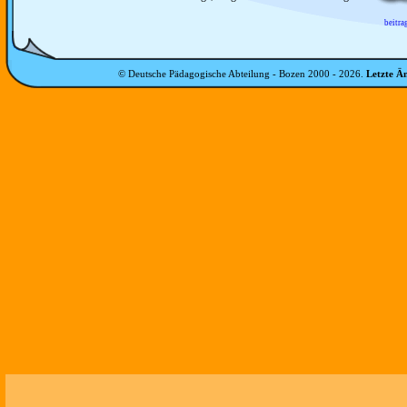
beitra
© Deutsche Pädagogische Abteilung - Bozen 2000 -
2026
.
Letzte Ä