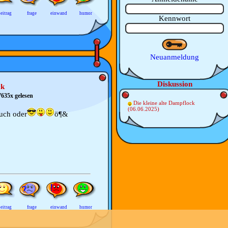
eitrag
frage
einwand
humor
Kennwort
Neuanmeldung
Diskussion
ck
7635x gelesen
Die kleine alte Dampflock
(06.06.2025)
uch oder
ö¶&
eitrag
frage
einwand
humor