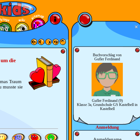
Buchvorschlag von
Gufler Ferdinand
 um die
ilmas Traum
 musste sie
Gufler Ferdinand (9)
Klasse 3a, Grundschule GS Kastelbell in
Kastelbell
Anmeldung
Anmeldename