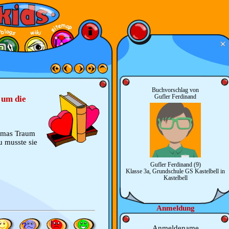
Buchvorschlag von
Gufler Ferdinand
 um die
ilmas Traum
 musste sie
Gufler Ferdinand (9)
Klasse 3a, Grundschule GS Kastelbell in
Kastelbell
Anmeldung
Anmeldename