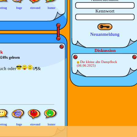
eitrag
frage
einwand
humor
Kennwort
Neuanmeldung
Diskussion
ck
0249x gelesen
Die kleine alte Dampflock
(06.06.2025)
uch oder
ö¶&
eitrag
frage
einwand
humor