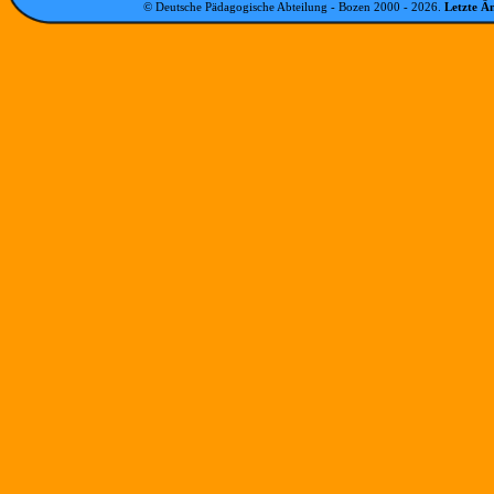
© Deutsche Pädagogische Abteilung - Bozen 2000 -
2026
.
Letzte Ä