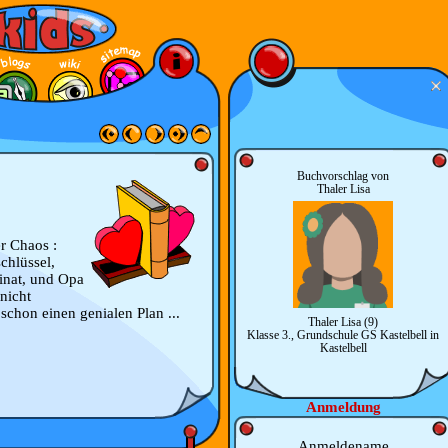
Buchvorschlag von
Thaler Lisa
er Chaos :
chlüssel,
inat, und Opa
 nicht
 schon einen genialen Plan ...
Thaler Lisa (9)
Klasse 3., Grundschule GS Kastelbell in
Kastelbell
Anmeldung
Anmeldename