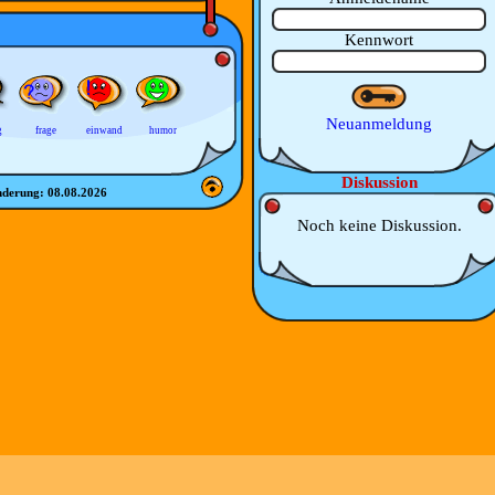
Kennwort
Neuanmeldung
g
frage
einwand
humor
Diskussion
nderung:
08.08.2026
Noch keine Diskussion.