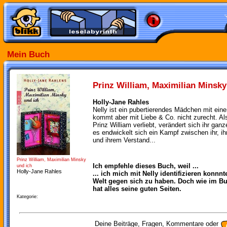
Mein Buch
Prinz William, Maximilian Minsky
Holly-Jane Rahles
Nelly ist ein pubertierendes Mädchen mit ein
kommt aber mit Liebe & Co. nicht zurecht. Als
Prinz William verliebt, verändert sich ihr ga
es endwickelt sich ein Kampf zwischen ihr, i
und ihrem Verstand...
Prinz William, Maximilian Minsky
Ich empfehle dieses Buch, weil ...
und ich
Holly-Jane Rahles
... ich mich mit Nelly identifizieren konnn
Welt gegen sich zu haben. Doch wie im Bu
hat alles seine guten Seiten.
Kategorie:
Deine Beiträge, Fragen, Kommentare oder