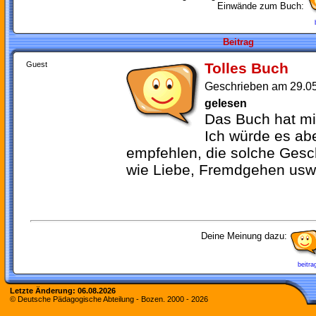
Einwände zum Buch:
Beitrag
Guest
Tolles Buch
Geschrieben am 29.0
gelesen
Das Buch hat mir
Ich würde es ab
empfehlen, die solche Ges
wie Liebe, Fremdgehen usw
Deine Meinung dazu:
beitra
Letzte Änderung:
06.08.2026
© Deutsche Pädagogische Abteilung - Bozen. 2000 -
2026