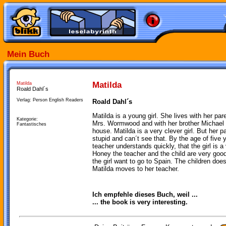
Mein Buch
Matilda
Matilda
Roald Dahl´s
Verlag: Person English Readers
Roald Dahl´s
Matilda is a young girl. She lives with her par
Kategorie:
Mrs. Wormwood and with her brother Michael 
Fantastisches
house. Matilda is a very clever girl. But her p
stupid and can´t see that. By the age of five
teacher understands quickly, that the girl is 
Honey the teacher and the child are very good
the girl want to go to Spain. The children does
Matilda moves to her teacher.
Ich empfehle dieses Buch, weil ...
... the book is very interesting.