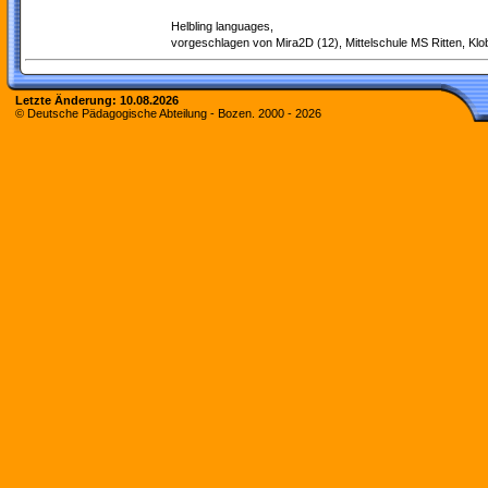
Helbling languages,
vorgeschlagen von Mira2D (12), Mittelschule MS Ritten, Klo
Letzte Änderung:
10.08.2026
© Deutsche Pädagogische Abteilung - Bozen. 2000 -
2026