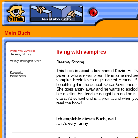
Mein Buch
living with vampires
living with vampires
Jeremy Strong
Verlag: Barrington Stoke
Jeremy Strong
This book is about a boy named Kevin. He lliv
Kategorie:
parents who are vampires. He is ashamed bec
Ferne Welten
vampire. Kevin loves a girl named Miranda. S
beautiful girl in the school. Once Kevin meet
She goes angry away and he wants to apologiz
her a letter. His teacher caught him and he is b
class. At school end is a prom...and when y
read the book!
Ich empfehle dieses Buch, weil ...
... it's very funny