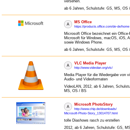
versehen.
ab 6 Jahren, Schulstufe: GS, MS, OS 
MS Office
A
https://products.office.com/de-de/home
Microsoft Office bezeichnet ein Office
Microsoft für Windows, macOS, iOS, A
sowie Windows Phone.
ab 6 Jahren, Schulstufe: GS, MS, OS 
VLC Media Player
A
http://www.videolan.org/vlc/
Media Player für die Wiedergabe von v
Audio- und Videoformaten
VideoLAN, 2012, ab 6 Jahren, Schulst
MS, OS / BS
Microsoft PhotoStory
A
http://www.chip.de/downloads/
Microsoft-Photo-Story_13014707.html
tolle Diashows rasch zu erstellen
2012, ab 6 Jahren, Schulstufe: GS, M