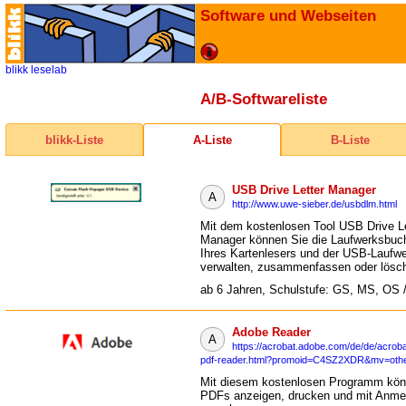
Software und Webseiten
blikk
leselab
A/B-Softwareliste
blikk-Liste
A-Liste
B-Liste
USB Drive Letter Manager
A
http://www.uwe-sieber.de/usbdlm.html
Mit dem kostenlosen Tool USB Drive Le
Manager können Sie die Laufwerksbuc
Ihres Kartenlesers und der USB-Laufw
verwalten, zusammenfassen oder lösc
ab 6 Jahren, Schulstufe: GS, MS, OS 
Adobe Reader
A
https://acrobat.adobe.com/de/de/acroba
pdf-reader.html?promoid=C4SZ2XDR&mv=oth
Mit diesem kostenlosen Programm kön
PDFs anzeigen, drucken und mit Anm