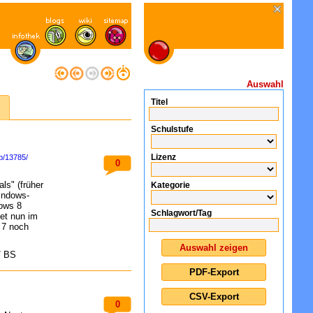
Auswahl
Titel
Schulstufe
Lizenz
lp/13785/
0
ls" (früher
Kategorie
indows-
dows 8
Schlagwort/Tag
et nun im
 7 noch
/ BS
0