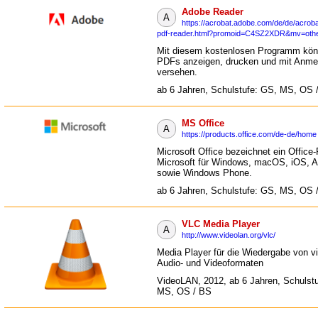
Adobe Reader
A
https://acrobat.adobe.com/de/de/acroba
pdf-reader.html?promoid=C4SZ2XDR&mv=oth
Mit diesem kostenlosen Programm kön
PDFs anzeigen, drucken und mit Anm
versehen.
ab 6 Jahren, Schulstufe: GS, MS, OS 
MS Office
A
https://products.office.com/de-de/home
Microsoft Office bezeichnet ein Office
Microsoft für Windows, macOS, iOS, A
sowie Windows Phone.
ab 6 Jahren, Schulstufe: GS, MS, OS 
VLC Media Player
A
http://www.videolan.org/vlc/
Media Player für die Wiedergabe von v
Audio- und Videoformaten
VideoLAN, 2012, ab 6 Jahren, Schulst
MS, OS / BS