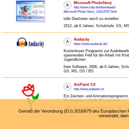
Microsoft PhotoStory
A
http://www.chip.de/downloads/
Microsoft-Photo-Story_13014707.html
tolle Diashows rasch zu erstellen
2012, ab 6 Jahren, Schulstufe: GS, M
Audacity
A
https://www.audacity.de/
Kostenloses Programm zur Audiobearbe
spannendes Feld für die Arbeit mit Kin
Jugendlichen
freie Software, 2006, ab 6 Jahren, Schu
GS, MS, OS / BS
AniPaint 3.0
A
http://www.anipaint.ch
Ein Zeichen- und Animationsprogramm 
Kindergarten und die Grundschule
2005, ab 6 Jahren, Schulstufe: GS
Gemäß der Verordnung (EU) 2016/679 des Europäischen Par
verwendet, damit