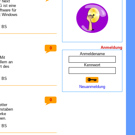
y Next
 ist eine
ftware für
ft Windows
/ BS
Anmeldung
0
Anmeldename
Mit
allem an
Kennwort
t des
/ BS
Neuanmeldung
0
tter
hstaben
erke
hen.
/ BS