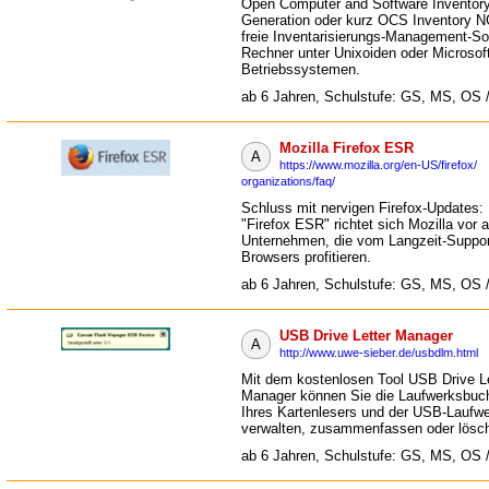
Open Computer and Software Inventor
Generation oder kurz OCS Inventory NG
freie Inventarisierungs-Management-So
Rechner unter Unixoiden oder Microso
Betriebssystemen.
ab 6 Jahren, Schulstufe: GS, MS, OS 
Mozilla Firefox ESR
A
https://www.mozilla.org/en-US/firefox/
organizations/faq/
Schluss mit nervigen Firefox-Updates: 
"Firefox ESR" richtet sich Mozilla vor 
Unternehmen, die vom Langzeit-Suppor
Browsers profitieren.
ab 6 Jahren, Schulstufe: GS, MS, OS 
USB Drive Letter Manager
A
http://www.uwe-sieber.de/usbdlm.html
Mit dem kostenlosen Tool USB Drive Le
Manager können Sie die Laufwerksbuc
Ihres Kartenlesers und der USB-Laufw
verwalten, zusammenfassen oder lösc
ab 6 Jahren, Schulstufe: GS, MS, OS 