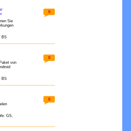
t/
0
er
nen Sie
erkungen
/ BS
0
-Paket von
ndroid
/ BS
0
ielen
ufe: GS,