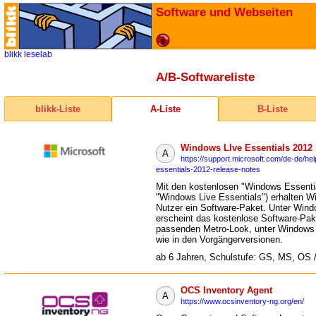
Software und Webseiten
blikk
leselab
A/B-Softwareliste
blikk-Liste
A-Liste
B-Liste
Windows LIve Essentials 2012
A
https://support.microsoft.com/de-de/he
essentials-2012-release-notes
Mit den kostenlosen "Windows Essentia
"Windows Live Essentials") erhalten W
Nutzer ein Software-Paket. Unter Win
erscheint das kostenlose Software-Pak
passenden Metro-Look, unter Windows
wie in den Vorgängerversionen.
ab 6 Jahren, Schulstufe: GS, MS, OS 
OCS Inventory Agent
A
https://www.ocsinventory-ng.org/en/