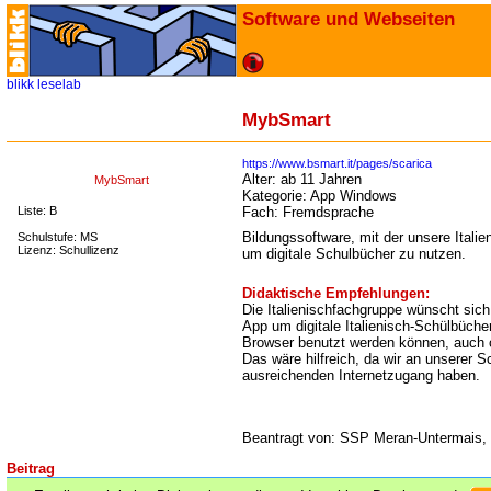
Software und Webseiten
blikk
leselab
MybSmart
https://www.bsmart.it/pages/scarica
Alter:
ab 11 Jahren
MybSmart
Kategorie:
App Windows
Liste: B
Fach:
Fremdsprache
Bildungssoftware, mit der unsere Italie
Schulstufe: MS
Lizenz: Schullizenz
um digitale Schulbücher zu nutzen.
Didaktische Empfehlungen:
Die Italienischfachgruppe wünscht sich 
App um digitale Italienisch-Schülbücher
Browser benutzt werden können, auch o
Das wäre hilfreich, da wir an unserer Sc
ausreichenden Internetzugang haben.
Beantragt von: SSP Meran-Untermais, 
Beitrag