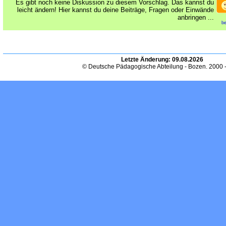
Es gibt noch keine Diskussion zu diesem Vorschlag. Das kannst du
leicht ändern! Hier kannst du deine Beiträge, Fragen oder Einwände
anbringen ...
be
Letzte Änderung:
09.08.2026
© Deutsche Pädagogische Abteilung - Bozen. 2000 