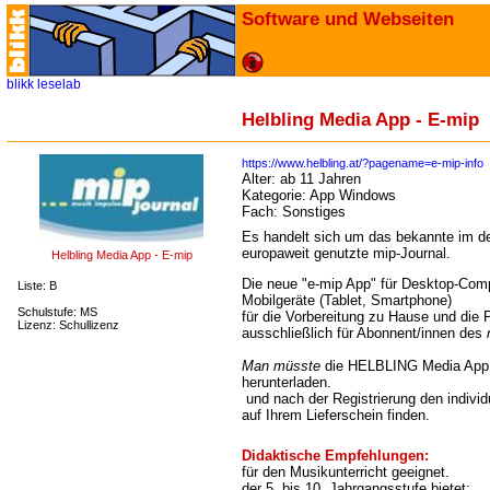
Software und Webseiten
blikk
leselab
Helbling Media App - E-mip
https://www.helbling.at/?pagename=e-mip-info
Alter:
ab 11 Jahren
Kategorie:
App Windows
Fach:
Sonstiges
Es handelt sich um das bekannte im 
europaweit genutzte mip-Journal.
Helbling Media App - E-mip
Die neue "e-mip App" für Desktop-Com
Liste: B
Mobilgeräte (Tablet, Smartphone)
Schulstufe: MS
für die Vorbereitung zu Hause und die P
Lizenz: Schullizenz
ausschließlich für Abonnent/innen des
Man müsste
die HELBLING Media App f
herunterladen.
und nach der Registrierung den indivi
auf Ihrem Lieferschein finden.
Didaktische Empfehlungen:
für den Musikunterricht geeignet.
der 5. bis 10. Jahrgangsstufe bietet: