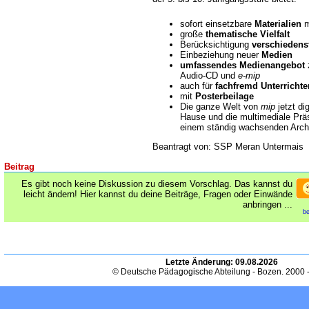
sofort einsetzbare
Materialien
m
große
thematische Vielfalt
Berücksichtigung
verschiedens
Einbeziehung neuer
Medien
umfassendes Medienangebot
z
Audio-CD und
e-mip
auch für
fachfremd Unterricht
mit
Posterbeilage
Die ganze Welt von
mip
jetzt dig
Hause und die multimediale Präs
einem ständig wachsenden Arch
Beantragt von: SSP Meran Untermais
Beitrag
Es gibt noch keine Diskussion zu diesem Vorschlag. Das kannst du
leicht ändern! Hier kannst du deine Beiträge, Fragen oder Einwände
anbringen ...
be
Letzte Änderung:
09.08.2026
© Deutsche Pädagogische Abteilung - Bozen. 2000 