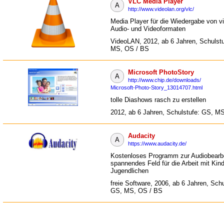
VLC Media Player
A
http://www.videolan.org/vlc/
Media Player für die Wiedergabe von v
Audio- und Videoformaten
VideoLAN, 2012, ab 6 Jahren, Schulst
MS, OS / BS
Microsoft PhotoStory
A
http://www.chip.de/downloads/
Microsoft-Photo-Story_13014707.html
tolle Diashows rasch zu erstellen
2012, ab 6 Jahren, Schulstufe: GS, M
Audacity
A
https://www.audacity.de/
Kostenloses Programm zur Audiobearbe
spannendes Feld für die Arbeit mit Kin
Jugendlichen
freie Software, 2006, ab 6 Jahren, Schu
GS, MS, OS / BS