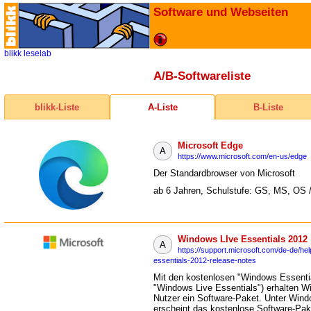
Software und Webseiten
blikk
leselab
A/B-Softwareliste
blikk-Liste
A-Liste
B-Liste
Microsoft Edge
A
https://www.microsoft.com/en-us/edge
Der Standardbrowser von Microsoft
ab 6 Jahren, Schulstufe: GS, MS, OS 
Windows LIve Essentials 2012
A
https://support.microsoft.com/de-de/he
essentials-2012-release-notes
Mit den kostenlosen "Windows Essentia
"Windows Live Essentials") erhalten W
Nutzer ein Software-Paket. Unter Win
erscheint das kostenlose Software-Pak