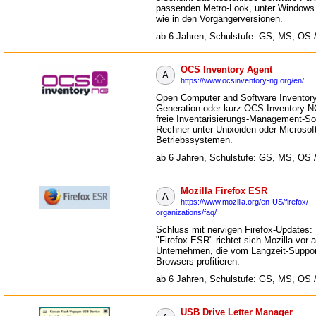
passenden Metro-Look, unter Windows
wie in den Vorgängerversionen.
ab 6 Jahren, Schulstufe: GS, MS, OS 
OCS Inventory Agent
A
https://www.ocsinventory-ng.org/en/
Open Computer and Software Inventor
Generation oder kurz OCS Inventory NG
freie Inventarisierungs-Management-So
Rechner unter Unixoiden oder Microso
Betriebssystemen.
ab 6 Jahren, Schulstufe: GS, MS, OS 
Mozilla Firefox ESR
A
https://www.mozilla.org/en-US/firefox/
organizations/faq/
Schluss mit nervigen Firefox-Updates: 
"Firefox ESR" richtet sich Mozilla vor 
Unternehmen, die vom Langzeit-Suppor
Browsers profitieren.
ab 6 Jahren, Schulstufe: GS, MS, OS 
USB Drive Letter Manager