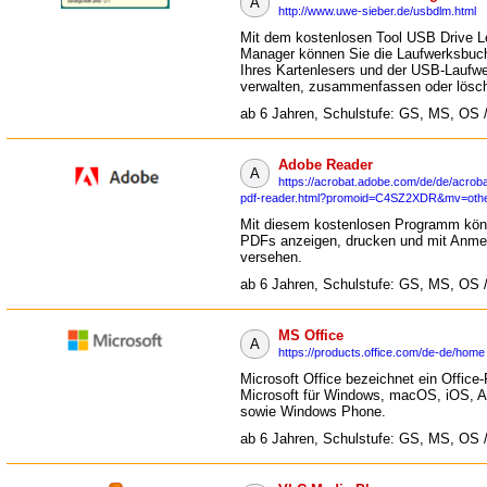
A
http://www.uwe-sieber.de/usbdlm.html
Mit dem kostenlosen Tool USB Drive Le
Manager können Sie die Laufwerksbuc
Ihres Kartenlesers und der USB-Laufw
verwalten, zusammenfassen oder lösc
ab 6 Jahren, Schulstufe: GS, MS, OS 
Adobe Reader
A
https://acrobat.adobe.com/de/de/acroba
pdf-reader.html?promoid=C4SZ2XDR&mv=oth
Mit diesem kostenlosen Programm kön
PDFs anzeigen, drucken und mit Anm
versehen.
ab 6 Jahren, Schulstufe: GS, MS, OS 
MS Office
A
https://products.office.com/de-de/home
Microsoft Office bezeichnet ein Office
Microsoft für Windows, macOS, iOS, A
sowie Windows Phone.
ab 6 Jahren, Schulstufe: GS, MS, OS 