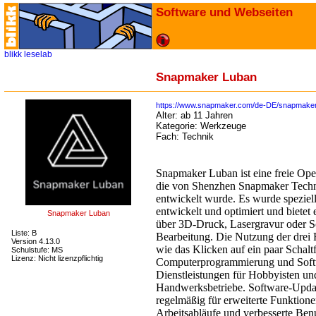
Software und Webseiten
blikk
leselab
Snapmaker Luban
https://www.snapmaker.com/de-DE/snapmaker
Alter:
ab 11 Jahren
Kategorie:
Werkzeuge
Fach:
Technik
Snapmaker Luban ist eine freie O
die von Shenzhen Snapmaker Techno
entwickelt wurde. Es wurde spezie
entwickelt und optimiert und bietet 
Snapmaker Luban
über 3D-Druck, Lasergravur oder 
Liste: B
Bearbeitung. Die Nutzung der drei F
Version 4.13.0
wie das Klicken auf ein paar Schalt
Schulstufe: MS
Lizenz: Nicht lizenzpflichtig
Computerprogrammierung und Soft
Dienstleistungen für Hobbyisten un
Handwerksbetriebe. Software-Upda
regelmäßig für erweiterte Funktionen
Arbeitsabläufe und verbesserte Benu