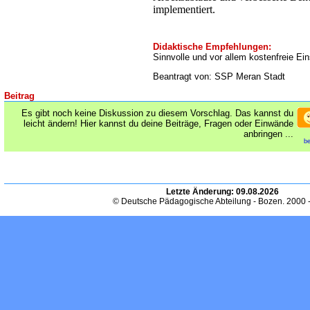
implementiert.
Didaktische Empfehlungen:
Sinnvolle und vor allem kostenfreie Ei
Beantragt von: SSP Meran Stadt
Beitrag
Es gibt noch keine Diskussion zu diesem Vorschlag. Das kannst du
leicht ändern! Hier kannst du deine Beiträge, Fragen oder Einwände
anbringen ...
be
Letzte Änderung:
09.08.2026
© Deutsche Pädagogische Abteilung - Bozen. 2000 