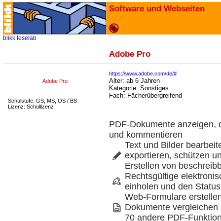
Software und Webseiten
blikk
leselab
Adobe Pro
https://www.adobe.com/de/#
Alter:
ab 6 Jahren
Adobe Pro
Kategorie:
Sonstiges
Fach:
Fächerübergreifend
Schulstufe: GS, MS, OS / BS
Lizenz: Schullizenz
PDF-Dokumente anzeigen, d
und kommentieren
Text und Bilder bearbei
exportieren, schützen un
Erstellen von beschrei
Rechtsgültige elektronis
einholen und den Status
Web-Formulare erstellen
Dokumente vergleichen 
70 andere PDF-Funktio