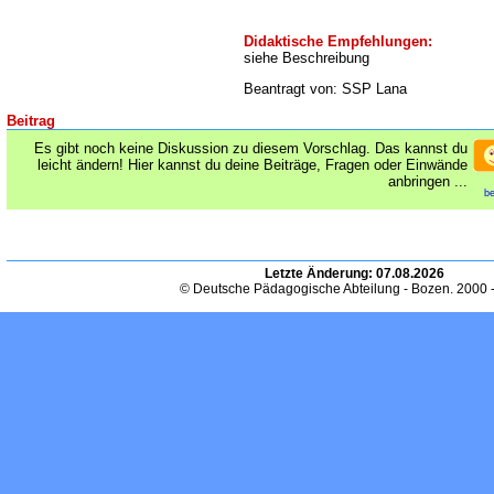
Didaktische Empfehlungen:
siehe Beschreibung
Beantragt von: SSP Lana
Beitrag
Es gibt noch keine Diskussion zu diesem Vorschlag. Das kannst du
leicht ändern! Hier kannst du deine Beiträge, Fragen oder Einwände
anbringen ...
be
Letzte Änderung:
07.08.2026
© Deutsche Pädagogische Abteilung - Bozen. 2000 