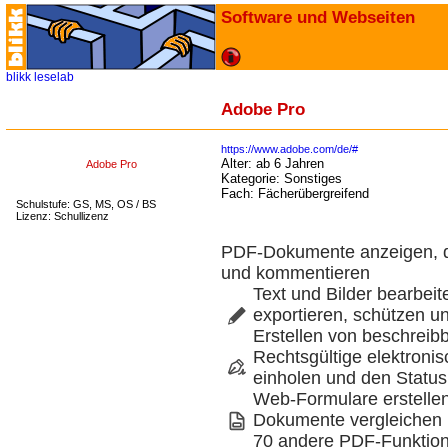
Software und Webseiten
blikk
leselab
Adobe Pro
https://www.adobe.com/de/#
Alter:
ab 6 Jahren
Adobe Pro
Kategorie:
Sonstiges
Fach:
Fächerübergreifend
Schulstufe: GS, MS, OS / BS
Lizenz: Schullizenz
PDF-Dokumente anzeigen, d
und kommentieren
Text und Bilder bearbei
exportieren, schützen un
Erstellen von beschrei
Rechtsgültige elektronis
einholen und den Status
Web-Formulare erstellen
Dokumente vergleichen 
70 andere PDF-Funktio