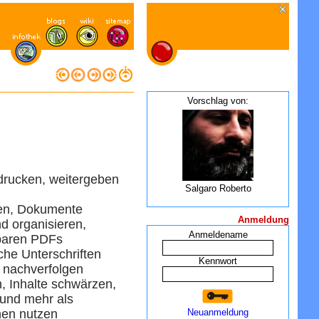
Vorschlag von:
rucken, weitergeben
Salgaro Roberto
ten, Dokumente
Anmeldung
d organisieren,
Anmeldename
bbaren PDFs
che Unterschriften
Kennwort
 nachverfolgen
, Inhalte schwärzen,
und mehr als
nen nutzen
Neuanmeldung