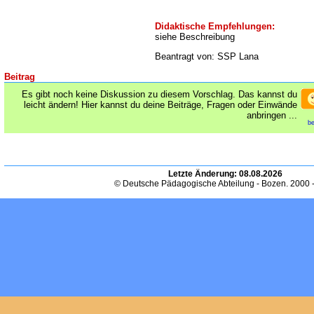
Didaktische Empfehlungen:
siehe Beschreibung
Beantragt von: SSP Lana
Beitrag
Es gibt noch keine Diskussion zu diesem Vorschlag. Das kannst du
leicht ändern! Hier kannst du deine Beiträge, Fragen oder Einwände
anbringen ...
be
Letzte Änderung:
08.08.2026
© Deutsche Pädagogische Abteilung - Bozen. 2000 