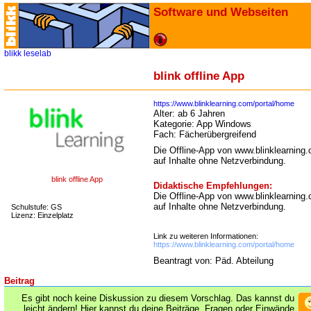
Software und Webseiten
blikk
leselab
blink offline App
https://www.blinklearning.com/portal/home
Alter:
ab 6 Jahren
Kategorie:
App Windows
Fach:
Fächerübergreifend
Die Offline-App von www.blinklearning.c
auf Inhalte ohne Netzverbindung.
blink offline App
Didaktische Empfehlungen:
Die Offline-App von www.blinklearning.c
auf Inhalte ohne Netzverbindung.
Schulstufe: GS
Lizenz: Einzelplatz
Link zu weiteren Informationen:
https://www.blinklearning.com/portal/home
Beantragt von: Päd. Abteilung
Beitrag
Es gibt noch keine Diskussion zu diesem Vorschlag. Das kannst du
leicht ändern! Hier kannst du deine Beiträge, Fragen oder Einwände