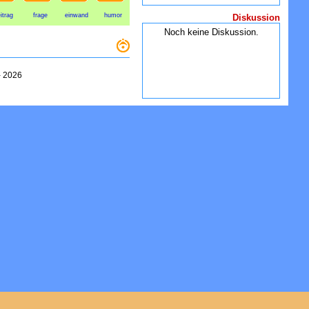
itrag
frage
einwand
humor
Diskussion
Noch keine Diskussion.
-
2026