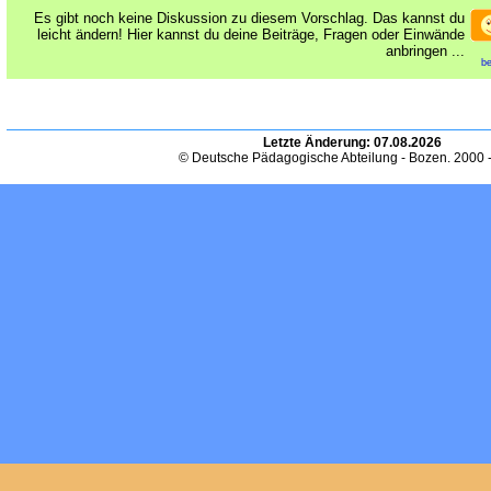
Es gibt noch keine Diskussion zu diesem Vorschlag. Das kannst du
leicht ändern! Hier kannst du deine Beiträge, Fragen oder Einwände
anbringen ...
be
Letzte Änderung:
07.08.2026
© Deutsche Pädagogische Abteilung - Bozen. 2000 