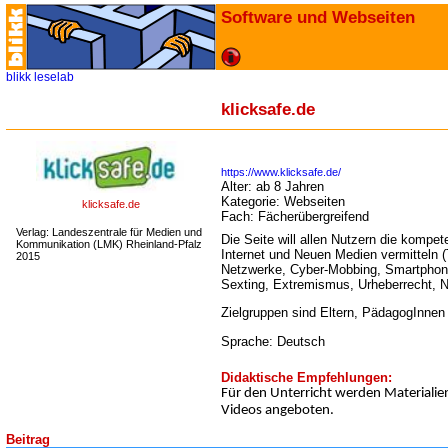
Software und Webseiten
blikk
leselab
klicksafe.de
https://www.klicksafe.de/
Alter:
ab 8 Jahren
Kategorie:
Webseiten
klicksafe.de
Fach:
Fächerübergreifend
Verlag: Landeszentrale für Medien und
Die Seite will allen Nutzern die kompe
Kommunikation (LMK) Rheinland-Pfalz
Internet und Neuen Medien vermitteln (
2015
Netzwerke, Cyber-Mobbing, Smartphon
Sexting, Extremismus, Urheberrecht, N
Zielgruppen sind Eltern, PädagogInnen
Sprache: Deutsch
Didaktische Empfehlungen:
Für den Unterricht werden Materialie
Videos angeboten.
Beitrag