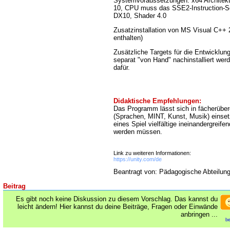
Systemvoraussetzungen: x64 Architek
10, CPU muss das SSE2-Instruction-S
DX10, Shader 4.0
Zusatzinstallation von MS Visual C++
enthalten)
Zusätzliche Targets für die Entwicklun
separat "von Hand" nachinstalliert wer
dafür.
Didaktische Empfehlungen:
Das Programm lässt sich in fächerüber
(Sprachen, MINT, Kunst, Musik) einsetz
eines Spiel vielfältige ineinandergreif
werden müssen.
Link zu weiteren Informationen:
https://unity.com/de
Beantragt von: Pädagogische Abteilun
Beitrag
Es gibt noch keine Diskussion zu diesem Vorschlag. Das kannst du
leicht ändern! Hier kannst du deine Beiträge, Fragen oder Einwände
anbringen ...
be