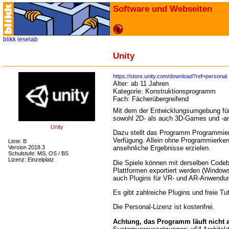
Software und Webseiten
blikk
leselab
Unity
https://store.unity.com/download?ref=personal
Alter:
ab 11 Jahren
Kategorie:
Konstruktionsprogramm
Fach:
Fächerübergreifend
Mit dem der Entwicklungsumgebung fü
sowohl 2D- als auch 3D-Games und -a
Unity
Dazu stellt das Programm Programmie
Verfügung. Allein ohne Programmierken
Liste: B
Version 2018.3
ansehnliche Ergebnisse erzielen.
Schulstufe: MS, OS / BS
Lizenz: Einzelplatz
Die Spiele können mit derselben Code
Plattformen exportiert werden (Windows,
auch Plugins für VR- und AR-Anwendu
Es gibt zahlreiche Plugins und freie Tut
Die Personal-Lizenz ist kostenfrei.
Achtung, das Programm läuft nicht 