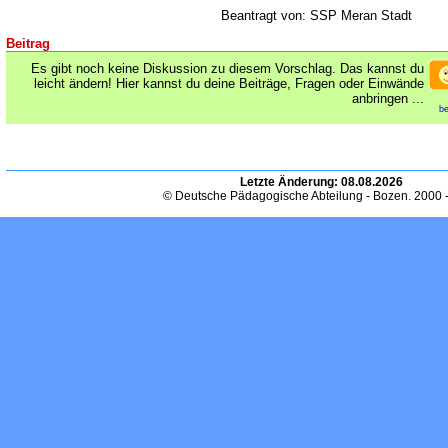
Beantragt von: SSP Meran Stadt
Beitrag
Es gibt noch keine Diskussion zu diesem Vorschlag. Das kannst du
leicht ändern! Hier kannst du deine Beiträge, Fragen oder Einwände
anbringen ...
be
Letzte Änderung:
08.08.2026
© Deutsche Pädagogische Abteilung - Bozen. 2000 