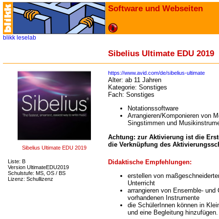
Software und Webseiten
blikk
leselab
Sibelius Ultimate EDU 2019
https://www.avid.com/de/sibelius-ultimate
Alter:
ab 11 Jahren
Kategorie:
Sonstiges
Fach:
Sonstiges
Notationssoftware
Arrangieren/Komponieren von Me
Singstimmen und Musikinstrume
Achtung: zur Aktivierung ist die Er
die Verknüpfung des Aktivierungssc
Sibelius Ultimate EDU 2019
Didaktische Empfehlungen:
Liste: B
Version UltimateEDU2019
Schulstufe: MS, OS / BS
erstellen von maßgeschneiderten
Lizenz: Schullizenz
Unterricht
arrangieren von Ensemble- und C
vorhandenen Instrumente
die SchülerInnen können in Klei
und eine Begleitung hinzufügen