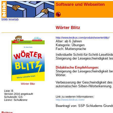
Software und Webseiten
blikk
leselab
Wörter Blitz
http://www.lesikus.com/produkt/woerterblitz/
Alter:
ab 6 Jahren
Kategorie:
Übungen
Fach:
Muttersprache
Individuelle Schritt-für-Schritt-Leseför
Steigerung der Lesegeschwindigkeit le
Didaktische Empfehlungen:
Steigerung der Lesegeschwindigkeit b
Wörter.
Verbesserung der Geschwindigkeit des
Wörter Blitz
automatischen Silben-/Worterkennung.
Liste: B
Version 2016 angekauft
Link zu weiteren Informationen:
Schulstufe: GS
http://www.lesikus.com/
Lizenz: Schullizenz
Beantragt von: SSP Schluderns Grund
Beitrag