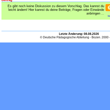
Es gibt noch keine Diskussion zu diesem Vorschlag. Das kannst du
leicht ändern! Hier kannst du deine Beiträge, Fragen oder Einwände
anbringen ...
be
Letzte Änderung:
08.08.2026
© Deutsche Pädagogische Abteilung - Bozen. 2000 