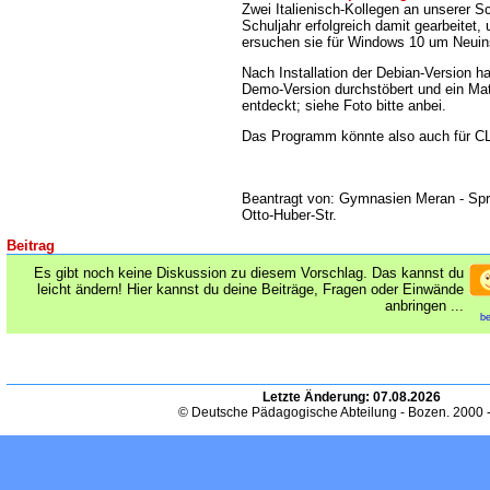
Zwei Italienisch-Kollegen an unserer S
Schuljahr erfolgreich damit gearbeitet
ersuchen sie für Windows 10 um Neuins
Nach Installation der Debian-Version h
Demo-Version durchstöbert und ein Mat
entdeckt; siehe Foto bitte anbei.
Das Programm könnte also auch für CL
Beantragt von: Gymnasien Meran - Sp
Otto-Huber-Str.
Beitrag
Es gibt noch keine Diskussion zu diesem Vorschlag. Das kannst du
leicht ändern! Hier kannst du deine Beiträge, Fragen oder Einwände
anbringen ...
be
Letzte Änderung:
07.08.2026
© Deutsche Pädagogische Abteilung - Bozen. 2000 