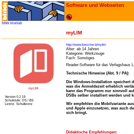
Software und Webseiten
blikk
leselab
myLIM
http://www.loescher.it/mylim
Alter:
ab 14 Jahren
Kategorie:
Werkzeuge
Fach:
Sonstiges
Reader-Software für das Verlagshaus L
Technische Hinweise (Abt. 9 / PA):
Die Windows-Installation speichert d
was die Anmeldezeit erheblich verl
myLIM
kann das Programm nur sinnvoll auf
DSBs selber installiert werden und k
Version 0.2.19
Schulstufe: OS / BS
Wir empfehlen die Mobilvariante au
Lizenz: Schullizenz
und Apple einzusetzen, was auch de
sich bringt.
Didaktische Empfehlungen: